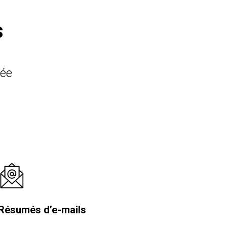
s
rée
Résumés d’e-mails