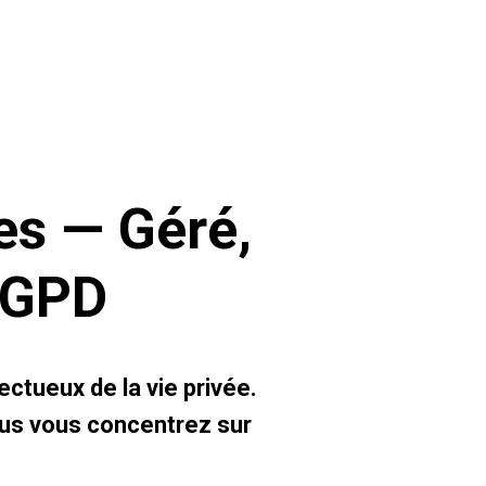
PRIVATE CLOUD
PRICING
FR
SIGN IN
es — Géré,
RGPD
ctueux de la vie privée.
us vous concentrez sur