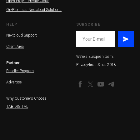
IC
Open Project Private Cloud
On-Premises Nextcloud Solutions
HELP
SUBSCRIBE
Nextcloud Support
Client Area
We’re a European team.
Partner
Privacy-first. Since 2018
Reseller Program
Advertise
Why Customers Choose
TAB.DIGITAL