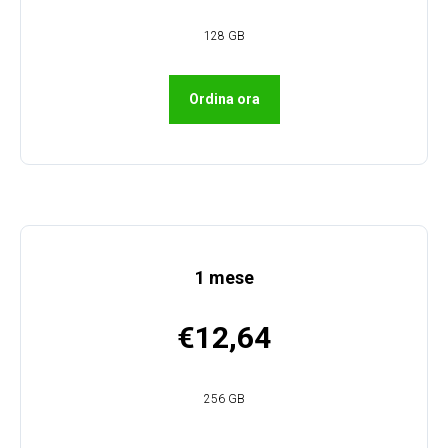
128 GB
Ordina ora
1 mese
€12,64
256 GB