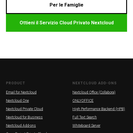
Per le Famiglie
Ottieni il Servizio Cloud Privato Nextcloud
PRODUCT
NEXTCLOUD ADD-ONS
Email for Nextcloud
Nextcloud Office (Collabora)
Nextcloud One
ONLYOFFICE
Nextcloud Private Cloud
High Performance Backend (HPB)
Nextcloud for Business
Full Text Search
Nextcloud Add-ons
Whiteboard Server