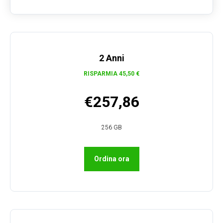
R
2 Anni
RISPARMIA 45,50 €
€257,86
256 GB
Ordina ora